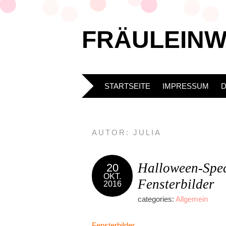
FRÄULEIN
STARTSEITE
IMPRESSUM
AUTOR:
JULIA
Halloween-Spec
20
OKT.
Fensterbilder
2016
categories:
Allgemein
Fensterbilder