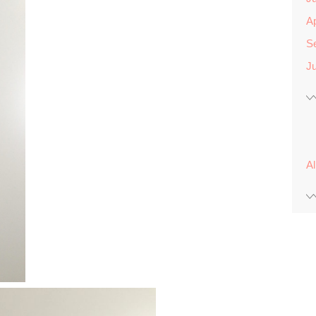
Ap
S
Ju
A