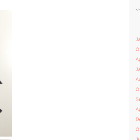
J
O
Ap
J
A
O
S
Ap
D
O
Ju