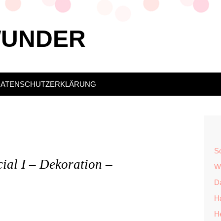
WUNDER
DATENSCHUTZERKLÄRUNG
S
ial I – Dekoration –
Wü
Da
H
H