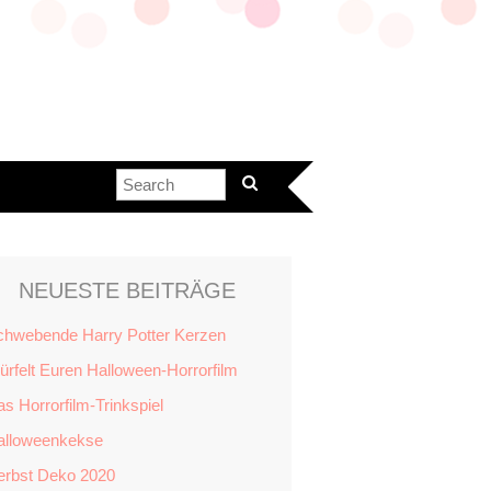
NEUESTE BEITRÄGE
chwebende Harry Potter Kerzen
rfelt Euren Halloween-Horrorfilm
s Horrorfilm-Trinkspiel
alloweenkekse
erbst Deko 2020