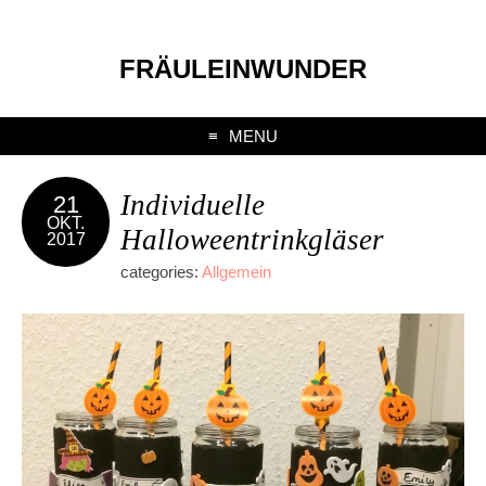
FRÄULEINWUNDER
MENU
Individuelle
21
OKT.
Halloweentrinkgläser
2017
categories:
Allgemein