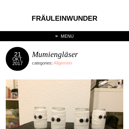
FRÄULEINWUNDER
MENU
Mumiengläser
21
OKT.
categories:
Allgemein
2017