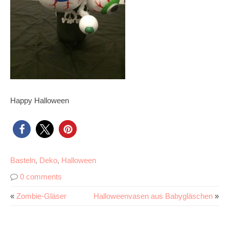
Happy Halloween
Basteln
,
Deko
,
Halloween
0 comments
«
Zombie-Gläser
Halloweenvasen aus Babygläschen
»