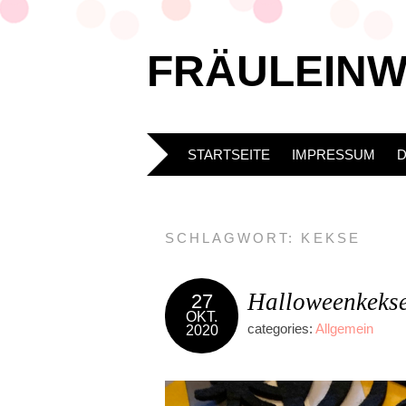
FRÄULEIN
STARTSEITE
IMPRESSUM
SCHLAGWORT:
KEKSE
Halloweenkeks
27
OKT.
categories:
Allgemein
2020