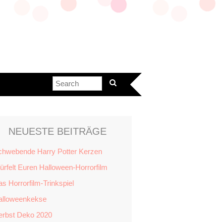
NEUESTE BEITRÄGE
chwebende Harry Potter Kerzen
rfelt Euren Halloween-Horrorfilm
s Horrorfilm-Trinkspiel
alloweenkekse
erbst Deko 2020