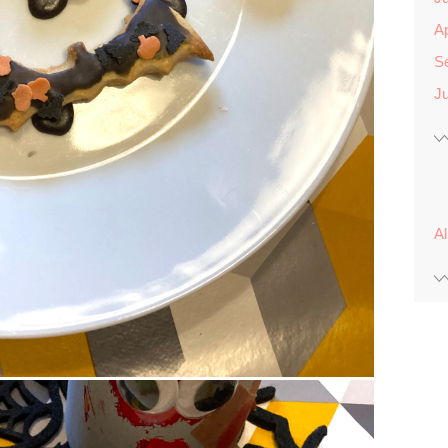
Ap
S
Ju
A