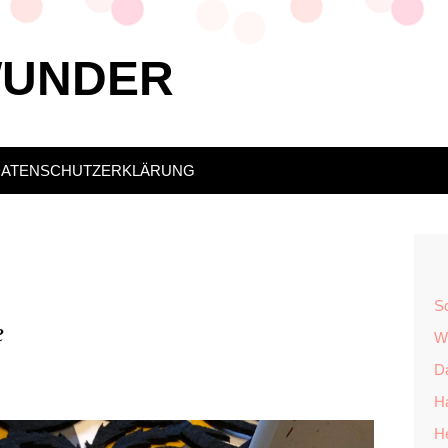
WUNDER
DATENSCHUTZERKLÄRUNG
S
e
Wü
Da
H
H