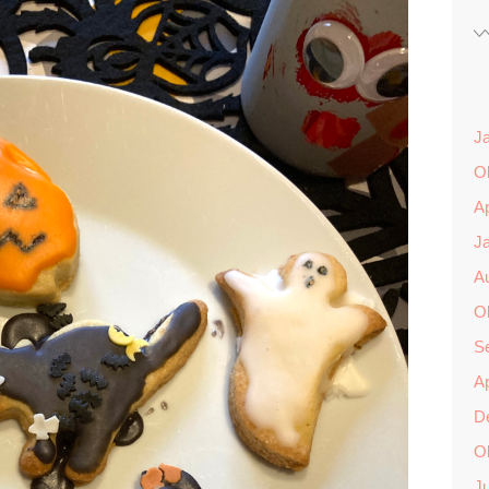
J
O
Ap
J
A
O
S
Ap
D
O
Ju